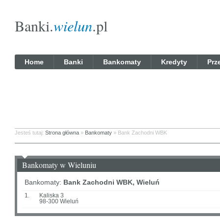
Banki.
wielun
.pl
Home
Banki
Bankomaty
Kredyty
Prz
Jesteś tutaj:
Strona główna
»
Bankomaty
» Bank Zachodni WBK
Bankomaty w Wieluniu
Bankomaty:
Bank Zachodni WBK, Wieluń
1.
Kaliska 3
98-300 Wieluń