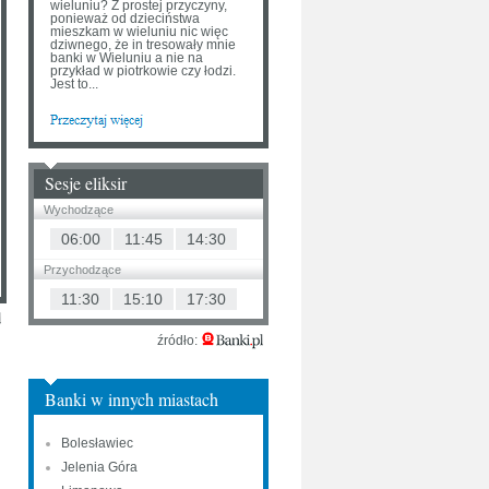
wieluniu? Z prostej przyczyny,
ponieważ od dzieciństwa
mieszkam w wieluniu nic więc
dziwnego, że in tresowały mnie
banki w Wieluniu a nie na
przykład w piotrkowie czy łodzi.
Jest to...
Sesje eliksir
Wychodzące
06:00
11:45
14:30
Przychodzące
11:30
15:10
17:30
źródło:
Banki w innych miastach
Bolesławiec
Jelenia Góra