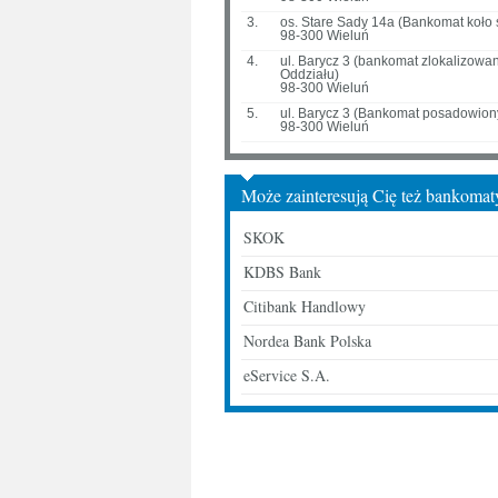
3.
os. Stare Sady 14a (Bankomat koło
98-300 Wieluń
4.
ul. Barycz 3 (bankomat zlokalizowan
Oddziału)
98-300 Wieluń
5.
ul. Barycz 3 (Bankomat posadowiony
98-300 Wieluń
Może zainteresują Cię też bankomat
SKOK
KDBS Bank
Citibank Handlowy
Nordea Bank Polska
eService S.A.