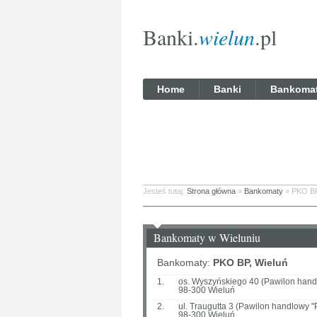
Banki.
wielun
.pl
Home
Banki
Bankoma
Jesteś tutaj:
Strona główna
»
Bankomaty
» PKO B
Bankomaty w Wieluniu
Bankomaty:
PKO BP, Wieluń
1.
os. Wyszyńskiego 40 (Pawilon hand
98-300 Wieluń
2.
ul. Traugutta 3 (Pawilon handlowy 
98-300 Wieluń