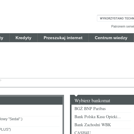
Patronem serwis
ty
Kredyty
Przeszukaj internet
Centrum wiedzy
P
Wybierz bankomat
BGŻ BNP Paribas
Bank Polska Kasa Opieki...
lowy "Sedal".)
Bank Zachodni WBK
"PLUS")
CASH4U