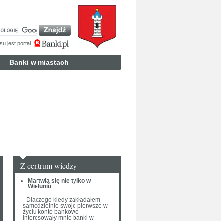
u jest portal
Banki w miastach
Z centrum wiedzy
Martwią się nie tylko w
Wieluniu
- Dlaczego kiedy zakładałem
samodzielnie swoje pierwsze w
życiu konto bankowe
interesowały mnie banki w